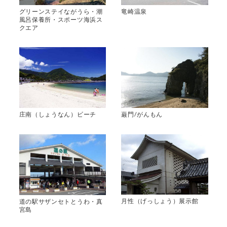
グリーンステイながうら・潮
竜崎温泉
風呂保養所・スポーツ海浜ス
クエア
巌門/がんもん
庄南（しょうなん）ビーチ
月性（げっしょう）展示館
道の駅サザンセトとうわ・真
宮島