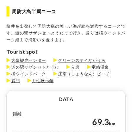
周防大島半周コース
柳井を出発して周防大島の美しい海岸線を満喫するコースで
す。道の駅サザンセトとうわまで行き、帰りは橘ウインドパ
ーク経由で海沿いを走ります。
Tourist spot
大畠観光センター
グリーンステイながうら
道の駅サザンセトとうわ
立岩
竜崎温泉
橘ウインドパーク
庄南（しょうなん）ビーチ
巌門
月性展示館
DATA
距離
69.3
km