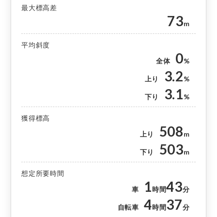
最大標高差
73
m
平均斜度
0
全体
%
3.2
上り
%
3.1
下り
%
獲得標高
508
上り
m
503
下り
m
想定所要時間
1
43
車
時間
分
4
37
自転車
時間
分