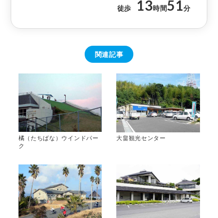
13
51
徒歩
時間
分
関連記事
橘（たちばな）ウインドパー
大畠観光センター
ク