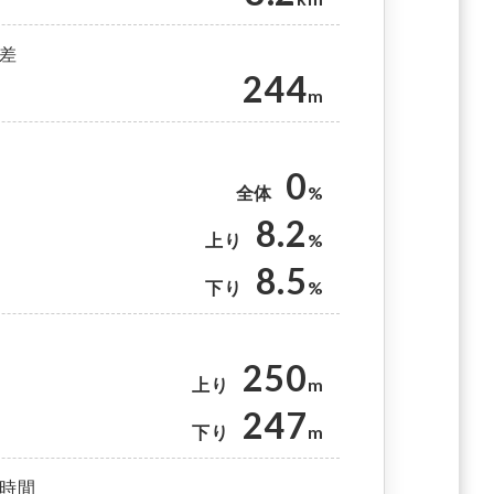
差
244
m
0
全体
%
8.2
上り
%
8.5
下り
%
250
上り
m
247
下り
m
時間