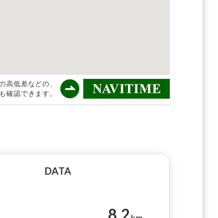
ースの高低差などの、
も確認できます。
DATA
8.2
km