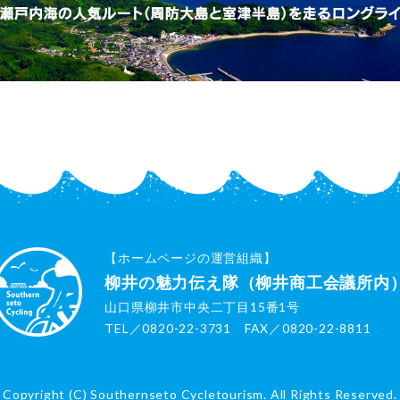
【ホームページの運営組織】
柳井の魅力伝え隊（柳井商工会議所内
山口県柳井市中央二丁目15番1号
TEL／0820-22-3731 FAX／0820-22-8811
Copyright (C) Southernseto Cycletourism. All Rights Reserved.