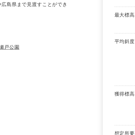
や広島県まで見渡すことができ
最大標高
平均斜度
瀬戸公園
獲得標高
想定所要